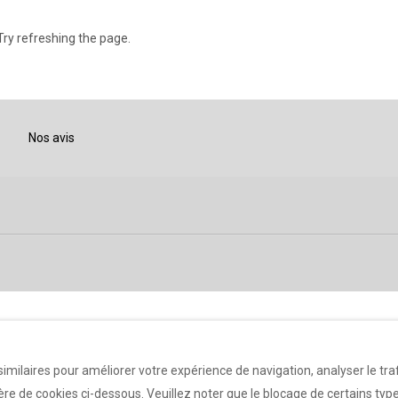
ry refreshing the page.
Nos avis
imilaires pour améliorer votre expérience de navigation, analyser le traf
e de cookies ci-dessous. Veuillez noter que le blocage de certains type