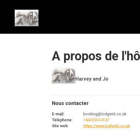
A propos de l'h
Harvey and Jo
Nous contacter
E-mail
:
booking@lodge66.co.uk
Téléphone
:
+44333014147
Site web
:
https://www.lodge66.co.uk