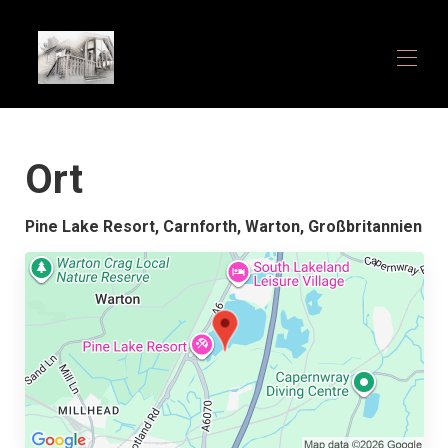
Startseite
Ort
Übersicht
Fotos
Benutzerdefinierter Seitenname
Pine Lake Resort, Carnforth, Warton, Großbritannien
Belegungskalender
Kontakt
Lage
Benutzerdefinierter Seitenname
Benutzerdefinierter Seitenname